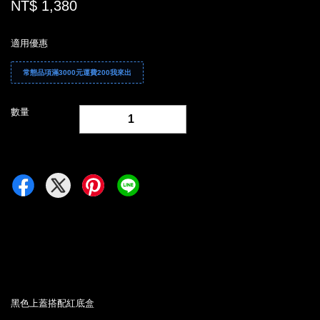
NT$ 1,380
適用優惠
常態品項滿3000元運費200我來出
數量
-
+
黑色上蓋搭配紅底盒