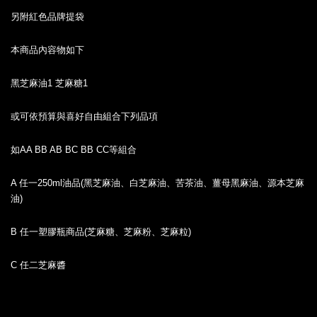
另附紅色品牌提袋
本商品內容物如下
黑芝麻油1 芝麻糖1
或可依預算與喜好自由組合下列品項
如AA BB AB BC BB CC等組合
A 任一250ml油品(黑芝麻油、白芝麻油、苦茶油、薑母黑麻油、源本芝麻
油)
B 任一塑膠瓶商品(芝麻糖、芝麻粉、芝麻粒)
C 任二芝麻醬